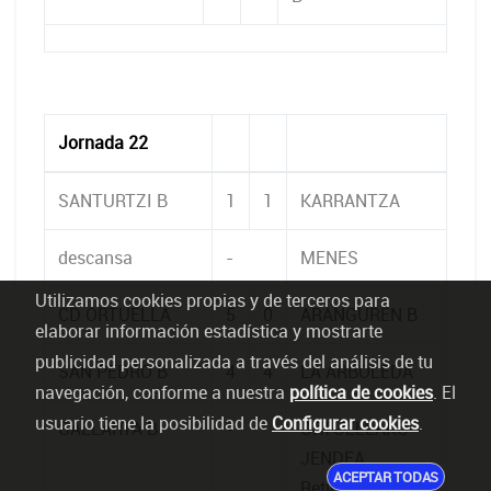
Jornada 22
SANTURTZI B
1
1
KARRANTZA
descansa
-
MENES
Utilizamos cookies propias y de terceros para
CD ORTUELLA
5
0
ARANGUREN B
elaborar información estadística y mostrarte
publicidad personalizada a través del análisis de tu
SAN PEDRO B
4
4
LA ARBOLEDA
navegación, conforme a nuestra
política de cookies
. El
usuario tiene la posibilidad de
Configurar cookies
.
GALLARTA B
-
ORTUELLAKO
JENDEA
ACEPTAR TODAS
Retirado