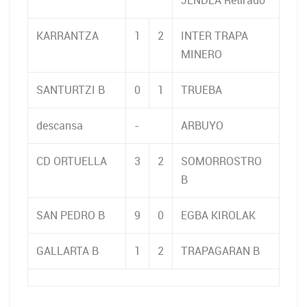
JENDEA Retirado
KARRANTZA
1
2
INTER TRAPA
MINERO
SANTURTZI B
0
1
TRUEBA
descansa
-
ARBUYO
CD ORTUELLA
3
2
SOMORROSTRO
B
SAN PEDRO B
9
0
EGBA KIROLAK
GALLARTA B
1
2
TRAPAGARAN B