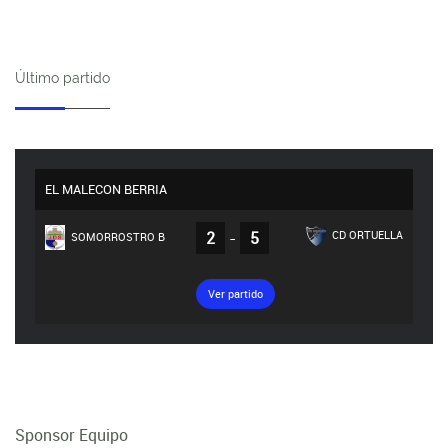
Último partido
EL MALECON BERRIA
2
-
5
CD ORTUELLA
SOMORROSTRO B
Ver partido
Sponsor Equipo