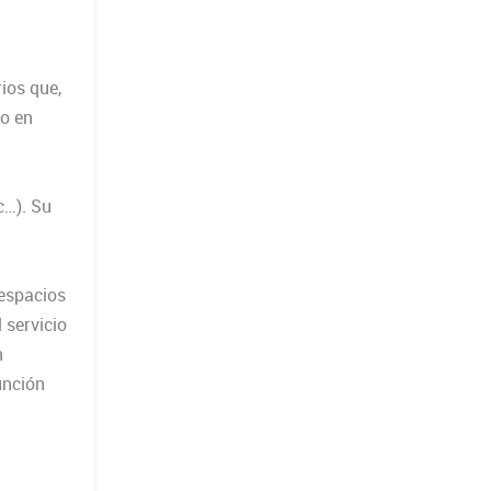
rios que,
do en
c…). Su
 espacios
 servicio
n
unción