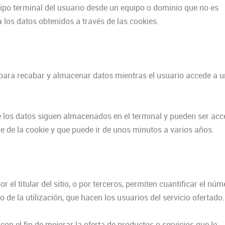
uipo terminal del usuario desde un equipo o dominio que no es
a los datos obtenidos a través de las cookies.
 para recabar y almacenar datos mientras el usuario accede a 
ue los datos siguen almacenados en el terminal y pueden ser acc
e de la cookie y que puede ir de unos minutos a varios años.
r el titular del sitio, o por terceros, permiten cuantificar el nú
co de la utilización, que hacen los usuarios del servicio ofertado.
con el fin de mejorar la oferta de productos o servicios que le