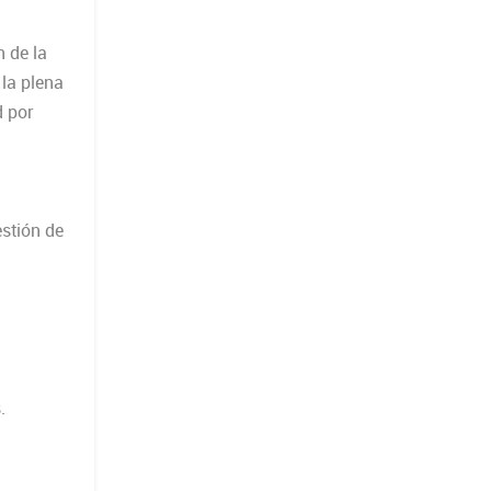
 de la
la plena
d por
estión de
.