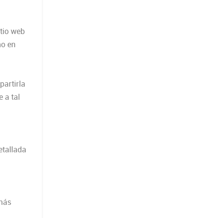
itio web
ho en
artirla
 a tal
etallada
 más