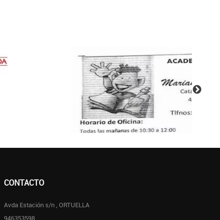
CONTACTO
Avda Estación s/n , ORTUELLA
946353598