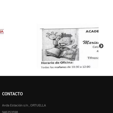
CONTACTO
Avda Estación s/n , ORTUELLA
946353598