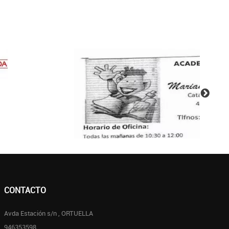
CONTACTO
Avda Estación s/n , ORTUELLA
946353598