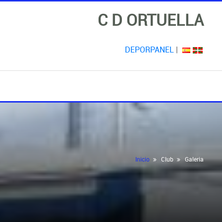
C D ORTUELLA
DEPORPANEL
|
Inicio
Club
Galeria